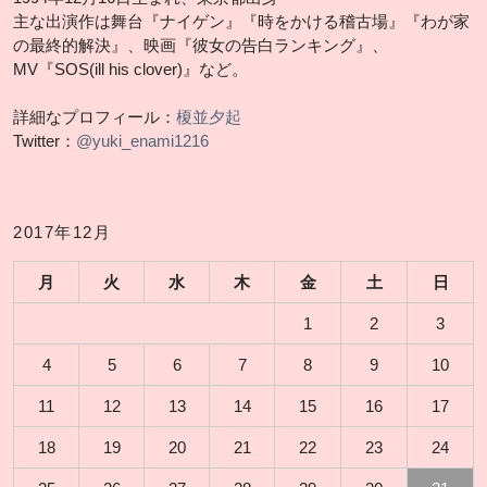
主な出演作は舞台『ナイゲン』『時をかける稽古場』『わが家
の最終的解決』、映画『彼女の告白ランキング』、
MV『SOS(ill his clover)』など。
詳細なプロフィール：
榎並夕起
Twitter：
@yuki_enami1216
2017年12月
月
火
水
木
金
土
日
1
2
3
4
5
6
7
8
9
10
11
12
13
14
15
16
17
18
19
20
21
22
23
24