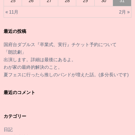
25
26
27
28
29
30
31
« 11月
2月 »
最近の投稿
国府台ダブルス『卒業式、実行』チケット予約について
「朗読劇」
出演します。詳細は最後にあるよ。
わが家の最終的解決のこと。
夏フェスに行ったら推しのバンドが増えた話。(多分長いです)
最近のコメント
カテゴリー
日記